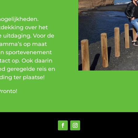
mogelijkheden.
tdekking over het
e uitdaging. Voor de
gramma’s op maat
en sportevenement
act op. Ook daarin
ed geregelde reis en
ding ter plaatse!
Pronto!