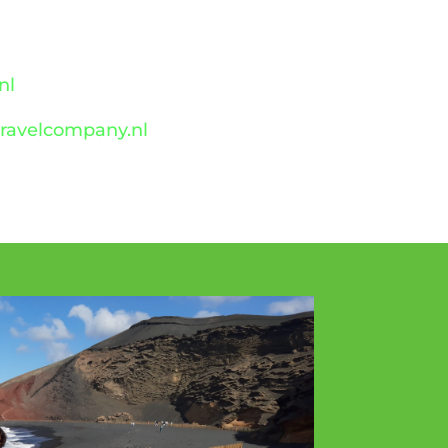
nl
ravelcompany.nl